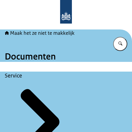
Naar de homepage van Maak het ze ni
Maak het ze niet te makkelijk
Vu
Documenten
Service