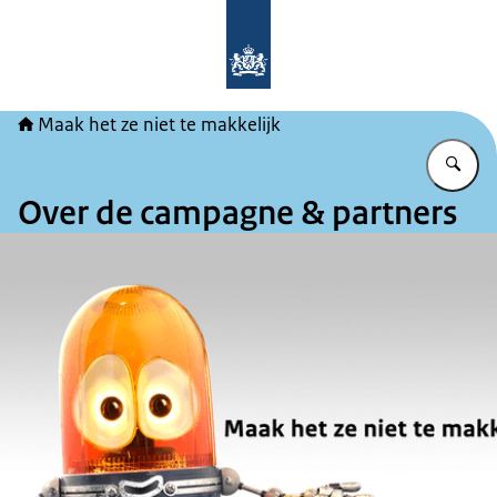
Naar de homepage van Maak het ze ni
Maak het ze niet te makkelijk
Vu
Over de campagne & partners