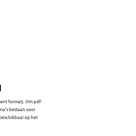
l
ent format). Om pdf-
ma’s bestaan voor
 beschikbaar op het