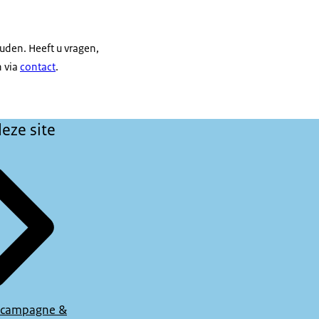
ouden. Heeft u vragen,
n via
contact
.
eze site
 campagne &