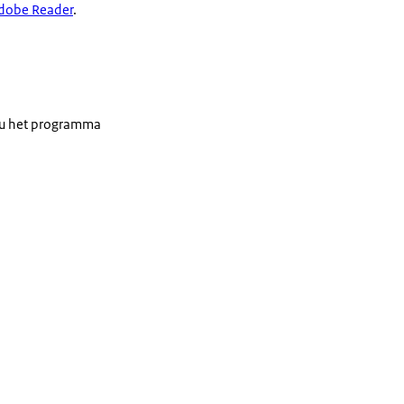
dobe Reader
.
t u het programma