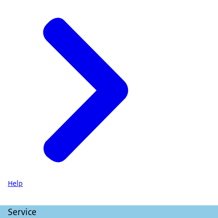
Help
Service