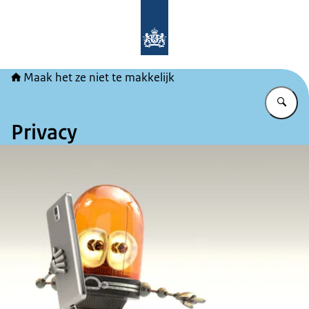
Naar de homepage van Maak het ze ni
Maak het ze niet te makkelijk
Vu
Privacy