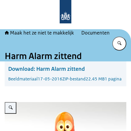
Naar de homepage van Maak het ze ni
Maak het ze niet te makkelijk
Documenten
Vu
Harm Alarm zittend
Download:
Harm Alarm zittend
Beeldmateriaal
17-05-2016
ZIP-bestand
22.45 MB
1 pagina
Vergroot afbeelding Harm Alarm zittend