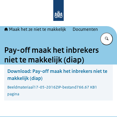
Naar de homepage van Maak het ze ni
Maak het ze niet te makkelijk
Documenten
Vu
Pay-off maak het inbrekers
niet te makkelijk (diap)
Download:
Pay-off maak het inbrekers niet te
makkelijk (diap)
Beeldmateriaal
17-05-2016
ZIP-bestand
766.67 KB
1
pagina