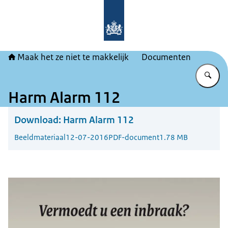
Naar de homepage van Maak het ze ni
Maak het ze niet te makkelijk
Documenten
Vu
Harm Alarm 112
Download:
Harm Alarm 112
Beeldmateriaal
12-07-2016
PDF-document
1.78 MB