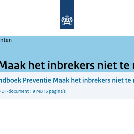
Naar de homepage van Maak het ze ni
nten
aak het inbrekers niet te 
dboek Preventie Maak het inbrekers niet te 
PDF-document
1.9 MB
16 pagina's
ek Preventie Maak het inbrekers niet te makkelijk