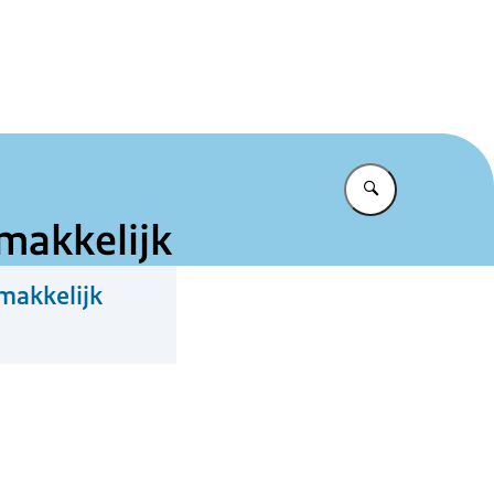
et te makkelijk
Vul in wat u z
makkelijk
makkelijk