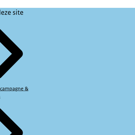
eze site
 campagne &
s