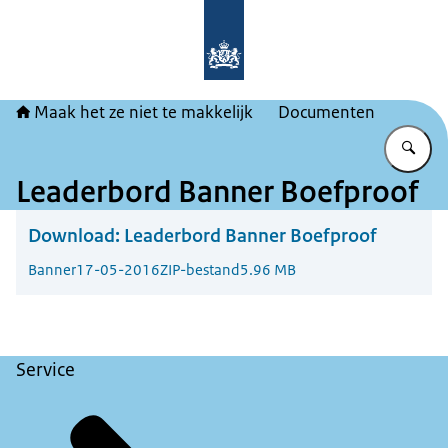
Naar de homepage van Maak het ze ni
Maak het ze niet te makkelijk
Documenten
Vu
Leaderbord Banner Boefproof
Download:
Leaderbord Banner Boefproof
Banner
17-05-2016
ZIP-bestand
5.96 MB
Service