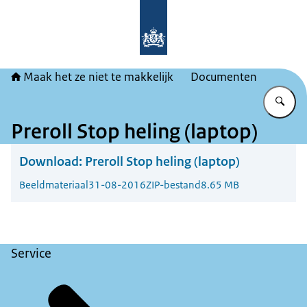
Naar de homepage van Maak het ze ni
Maak het ze niet te makkelijk
Documenten
Vu
Preroll Stop heling (laptop)
Download:
Preroll Stop heling (laptop)
Beeldmateriaal
31-08-2016
ZIP-bestand
8.65 MB
Service