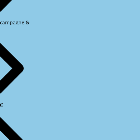
 campagne &
s
ht