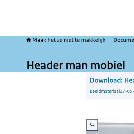
Maak het ze niet te makkelijk
Docume
Header man mobiel
Download:
He
Beeldmateriaal
27-05
Vergroot afbeelding Man mo