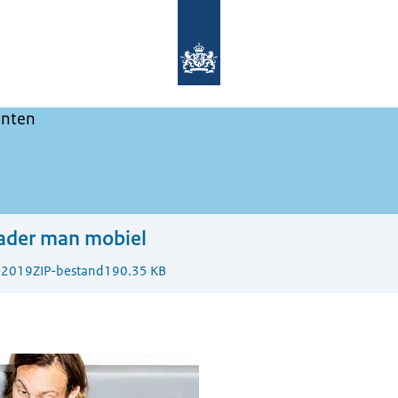
Naar de homepage van Maak het ze ni
nten
ader man mobiel
-2019
ZIP-bestand
190.35 KB
biel