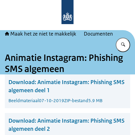
Naar de homepage van Maak het ze ni
Maak het ze niet te makkelijk
Documenten
Vu
Animatie Instagram: Phishing
SMS algemeen
Download:
Animatie Instagram: Phishing SMS
algemeen deel 1
Beeldmateriaal
07-10-2019
ZIP-bestand
5.9 MB
Download:
Animatie Instagram: Phishing SMS
algemeen deel 2