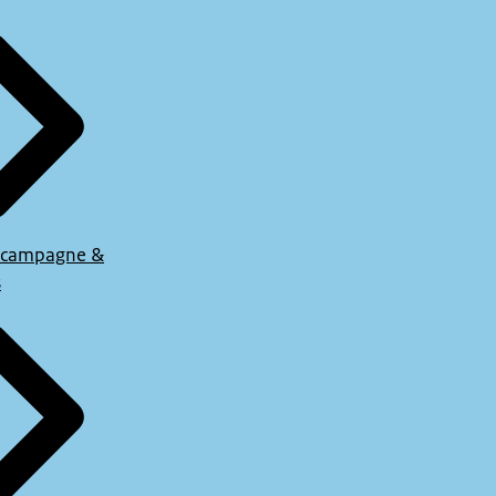
 campagne &
s