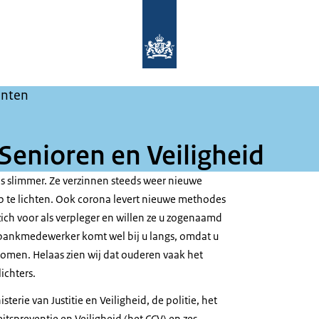
Naar de homepage van Maak het ze ni
nten
 Senioren en Veiligheid
s slimmer. Ze verzinnen steeds weer nieuwe
te lichten. Ook corona levert nieuwe methodes
ich voor als verpleger en willen ze u zogenaamd
bankmedewerker komt wel bij u langs, omdat u
komen. Helaas zien wij dat ouderen vaak het
ichters.
erie van Justitie en Veiligheid, de politie, het
itspreventie en Veiligheid (het CCV) en zes