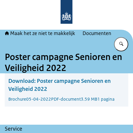
Naar de homepage van Maak het ze ni
Maak het ze niet te makkelijk
Documenten
Vu
Poster campagne Senioren en
Veiligheid 2022
Download:
Poster campagne Senioren en
Veiligheid 2022
Brochure
05-04-2022
PDF-document
3.59 MB
1 pagina
Service