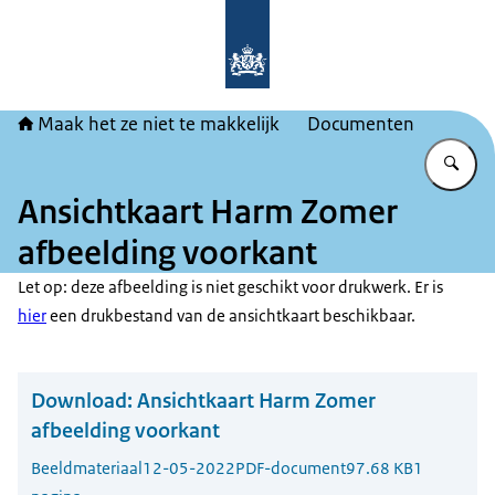
Naar de homepage van Maak het ze ni
Maak het ze niet te makkelijk
Documenten
Vu
Ansichtkaart Harm Zomer
afbeelding voorkant
Let op: deze afbeelding is niet geschikt voor drukwerk. Er is
hier
een drukbestand van de ansichtkaart beschikbaar.
Download:
Ansichtkaart Harm Zomer
afbeelding voorkant
Beeldmateriaal
12-05-2022
PDF-document
97.68 KB
1