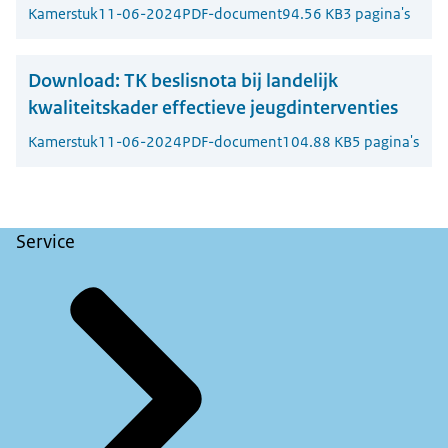
Kamerstuk
11-06-2024
PDF-document
94.56 KB
3 pagina's
Download:
TK beslisnota bij landelijk
kwaliteitskader effectieve jeugdinterventies
Kamerstuk
11-06-2024
PDF-document
104.88 KB
5 pagina's
Service