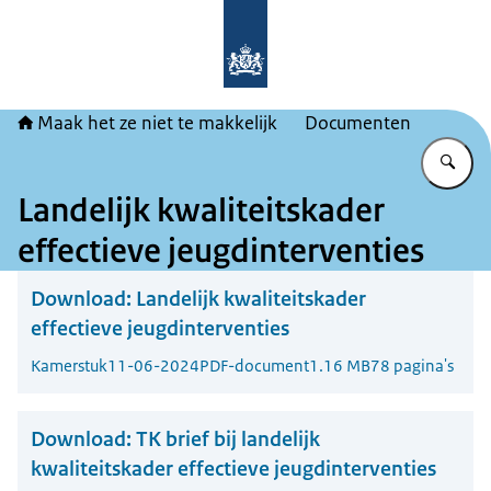
Naar de homepage van Maak het ze ni
Maak het ze niet te makkelijk
Documenten
Vu
Landelijk kwaliteitskader
effectieve jeugdinterventies
Download:
Landelijk kwaliteitskader
effectieve jeugdinterventies
Kamerstuk
11-06-2024
PDF-document
1.16 MB
78 pagina's
Download:
TK brief bij landelijk
kwaliteitskader effectieve jeugdinterventies