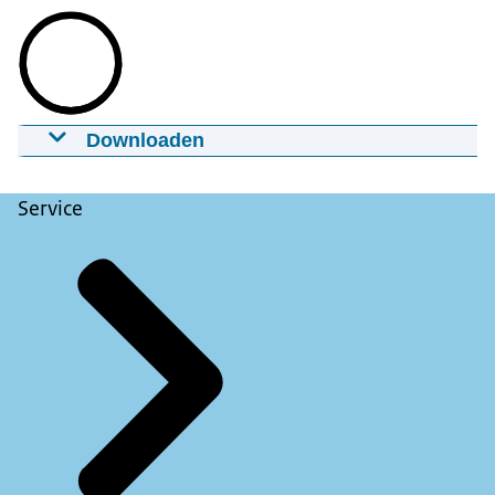
Downloaden
Campagne tegen Agressie & Geweld - Retail
(Versie kort)
Service
15-10-2024
00:00:52
mp4
251.4 MB
Download
Ondertiteling
srt
1.7 KB
Download
Audiobeschrijving
mp3
1.2 MB