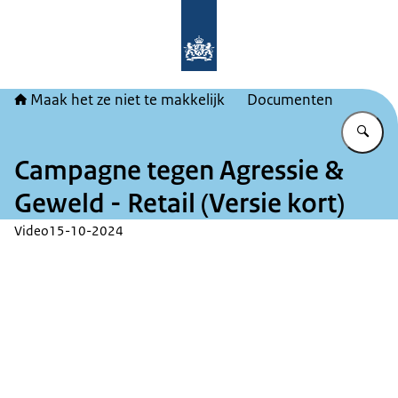
Naar de homepage van Maak het ze ni
Maak het ze niet te makkelijk
Documenten
Vu
Campagne tegen Agressie &
Geweld - Retail (Versie kort)
Video
15-10-2024