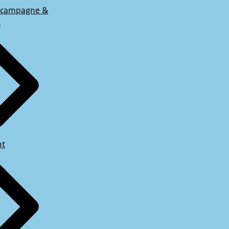
 campagne &
s
ht