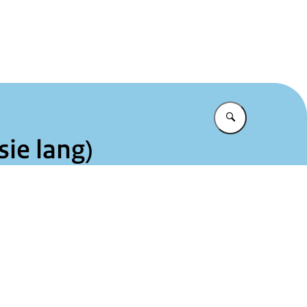
et te makkelijk
Vul in wat u z
ie lang)