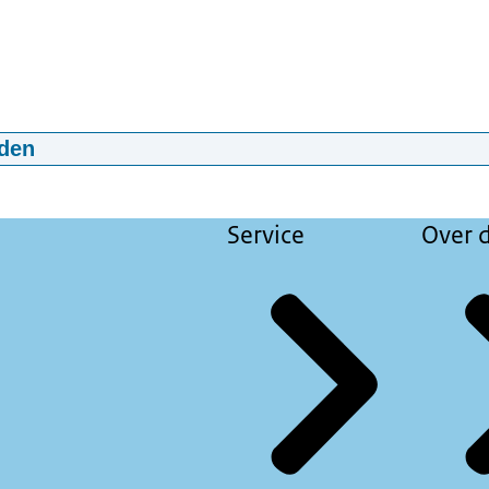
den
n Agressie & Geweld - Retail (Versie lang)
02:14
mp4
647.6 MB
Service
Over d
jving