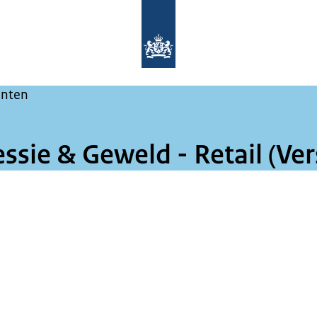
Naar de homepage van Maak het ze ni
nten
sie & Geweld - Retail (Vers