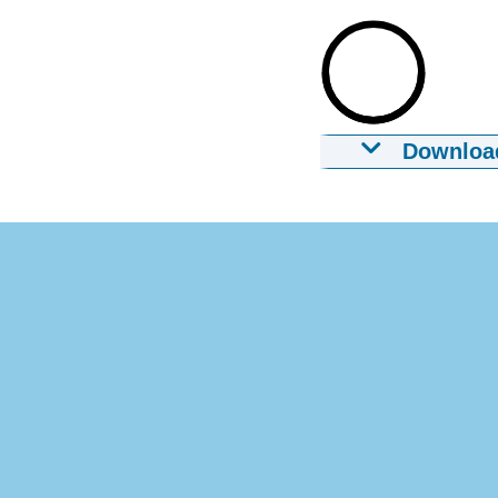
Downloa
Campagne tege
15-10-2024
00:
Download
Ondertiteling
srt
2.8 KB
Download
Audiobeschri
mp3
3.1 MB