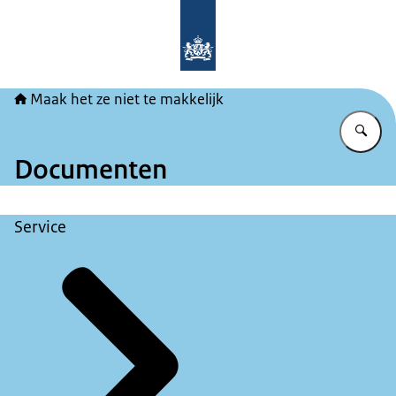
Naar de homepage van Maak het ze ni
Maak het ze niet te makkelijk
Vu
Documenten
Service