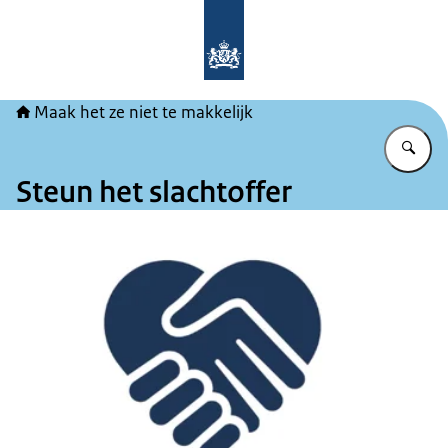
Naar de homepage van Maak het ze ni
Maak het ze niet te makkelijk
Vu
Steun het slachtoffer