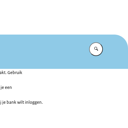
et te makkelijk
Vul in wat u z
akt. Gebruik
je een
j je bank wilt inloggen.