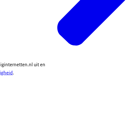
liginternetten.nl uit en
ligheid
.