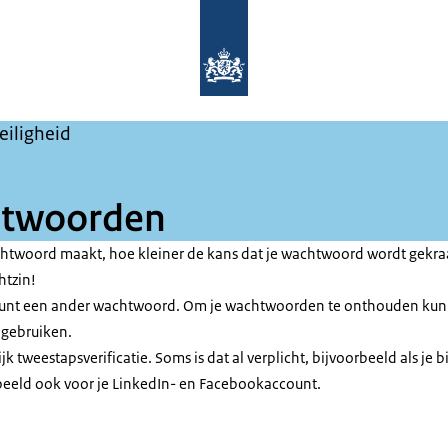
Naar de homepage van Maak het ze ni
eiligheid
htwoorden
chtwoord maakt, hoe kleiner de kans dat je wachtwoord wordt gekra
htzin!
ount een ander wachtwoord. Om je wachtwoorden te onthouden kun 
gebruiken.
k tweestapsverificatie. Soms is dat al verplicht, bijvoorbeeld als je bi
beeld ook voor je LinkedIn- en Facebookaccount.