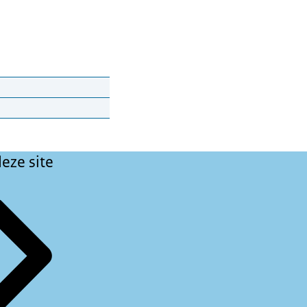
et is aan jou of je
eze site
 bij veel mensen
rden. Dat is een
raakt.
e gegevens of je
nkel.