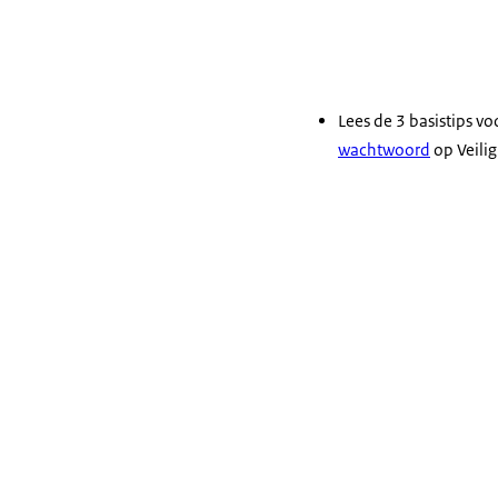
Lees de 3 basistips v
wachtwoord
op Veilig