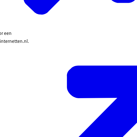
oor een
internetten.nl.