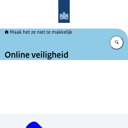
Naar de homepage van Maak het ze ni
Maak het ze niet te makkelijk
Vu
Online veiligheid
Menu