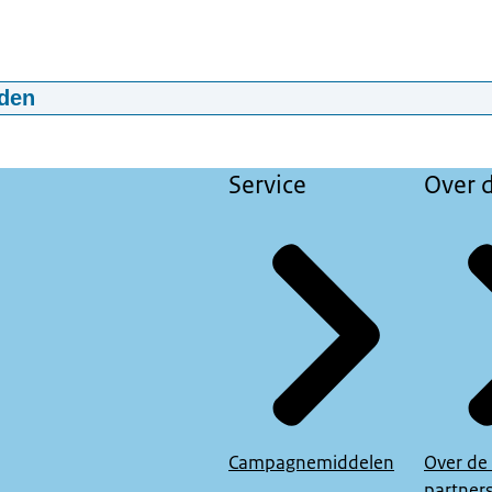
den
 lange versie
02:25
mp4
353 MB
Service
Over d
Campagnemiddelen
Over de
partner