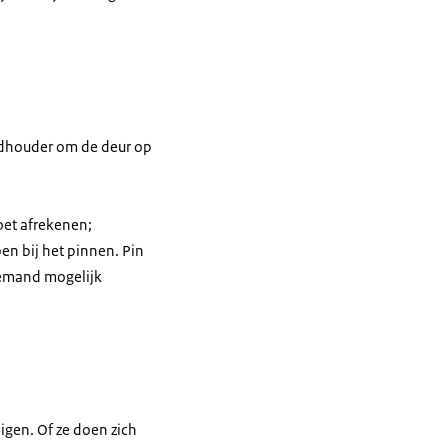
ndhouder om de deur op
moet afrekenen;
en bij het pinnen. Pin
iemand mogelijk
gen. Of ze doen zich