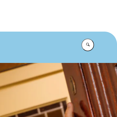
et te makkelijk
Vul in wat u z