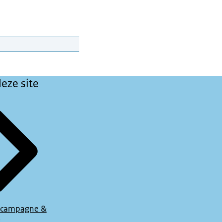
eze site
 campagne &
s