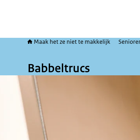
Maak het ze niet te makkelijk
Senioren
Babbeltrucs