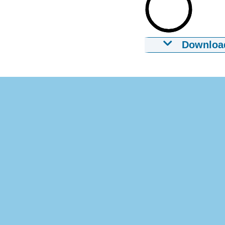
Downloa
Babbeltrucs -
08-09-2020
00:
Download
Ondertiteling
srt
4 KB
Download