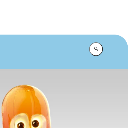
et te makkelijk
Vul in wat u z