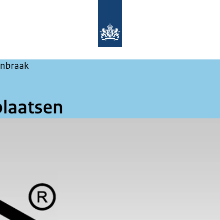
Naar de homepage van Maak het ze ni
nbraak
plaatsen