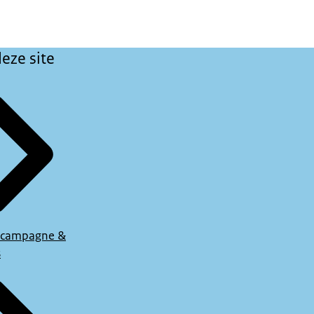
eze site
 campagne &
s