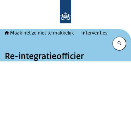
Naar de homepage van Maak het ze ni
Maak het ze niet te makkelijk
Interventies
Vu
Re-integratieofficier